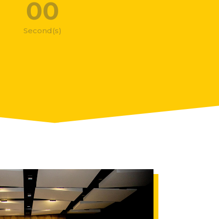
00
Second(s)