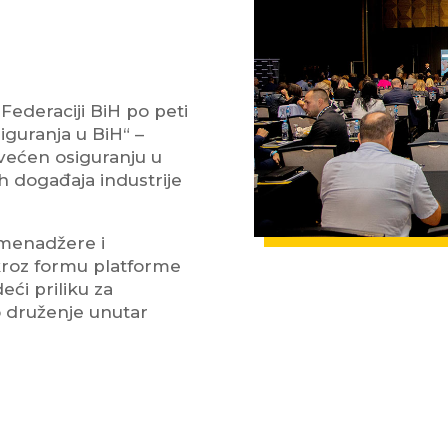
Federaciji BiH po peti
iguranja u BiH“ –
svećen osiguranju u
ih događaja industrije
 menadžere i
 kroz formu platforme
eći priliku za
o druženje unutar