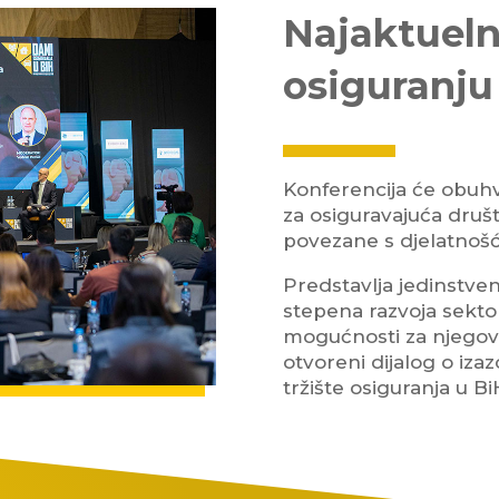
Najaktueln
osiguranju
Konferencija će obuhv
za osiguravajuća društ
povezane s djelatnošć
Predstavlja jedinstven
stepena razvoja sekto
mogućnosti za njegov
otvoreni dijalog o iza
tržište osiguranja u 