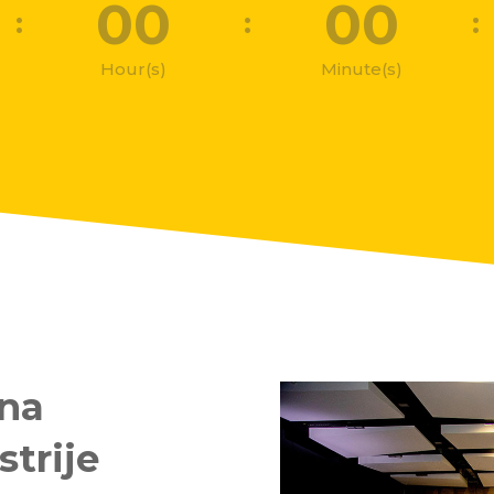
00
00
:
:
:
Hour(s)
Minute(s)
vna
strije