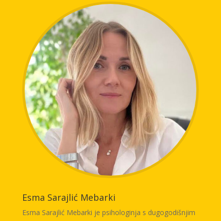
angažovana kao predavač na univerzitetima u
Sarajevu. Autorica je više stručnih i naučnih radova iz
oblasti osiguranja, a učestvovala je i u brojnim
istraživačkim projektima. Aktivno govori engleski i
turski jezik. Udata i majka dvoje djece.
Esma Sarajlić Mebarki
Esma Sarajlić Mebarki je psihologinja s dugogodišnjim