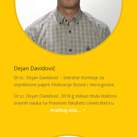
upravljanje rizikom, obradu zahtjeva i precizniju
procjenu rizika. Takođe je aktivan u razvoju poslovanja
kroz inovativna osiguravajuća rješenja i strastveno
koristi svemirsku tehnologiju kako bi unaprijedio
inovacije u industriji i podržao partnerstva između
javnog i privatnog sektora u vezi otpornosti na
katastrofe.
Dejan Davidović
Dr.sc. Dejan Davidović – Sekretar Komisije za
vrijednosne papire Federacije Bosne i Hercegovine
Dr.sc. Dejan Davidović, 2018.g stekao titulu doktora
pravnih nauka na Pravnom fakultetu Univerziteta u
Sarajevu odbranom disertacije o pravima manjinskih
Pročitaj više...
3
dioničara u FBiH.
Trenutno obnaša funkciju sekretara Komisije za
vrijednosne papire Federacije BiH, gdje ima više od 20