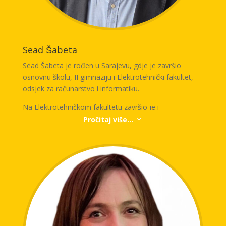
Sead Šabeta
Sead Šabeta je rođen u Sarajevu, gdje je završio
osnovnu školu, II gimnaziju i Elektrotehnički fakultet,
odsjek za računarstvo i informatiku.
Na Elektrotehničkom fakultetu završio je i
postdiplomski studij, te stekao zvanje magistra
Pročitaj više...
3
elektrotehničkih nauka, također na odsjeku za
računarstvo i informatiku.
Profesionalno iskustvo primarno mu je vezano za
industriju osiguranja, odnosno za primjenu
informacionih tehnologija u osiguranju.
Trenutno obavlja funkciju Direktora Službe Informatike
u Triglav Osiguranju d.d. Sarajevo, gdje je odgovoran
za funkcionisanje informacionog sistema Društva i