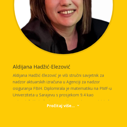
njegovu usklađenost sa poslovnom strategijom i
potrebama Društva. Pored aktivnosti na provođenju
projekata unutar Triglav Osiguranja d.d. Sarajevo, koji
obuhvataju gotovo sve poslovne procese u Društvu,
uključen je i u brojne aktivnosti i projekte koji se
provode unutar Triglav Grupe.
Posjeduje i dugogodišnje iskustvo angažmana na
Elektrotehničkom fakultetu u Sarajevu kao spoljni
saradnik na području vezanom za programiranje.
Aldijana Hadžić-Elezović
Aldijana Hadžić-Elezović je viši stručni savjetnik za
nadzor aktuarskih izračuna u Agenciji za nadzor
osiguranja FBiH. Diplomirala je matematiku na PMF-u
Univerziteta u Sarajevu s prosjekom 9.4 kao
najuspješniji student generacije, a potom magistrirala
Pročitaj više...
3
aktuarsku matematiku u Zagrebu s radom na temu
Solventnosti II. Više od deset godina radila je kao
ovlašteni aktuar u osiguravajućem društvu, te bila