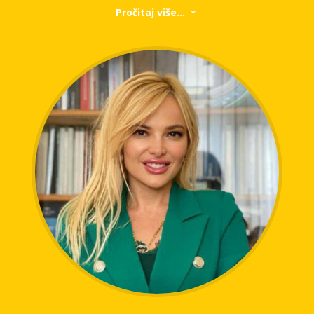
i unaprjeđenja korisničkog iskustva. Prepoznata je kao
Pročitaj više...
3
jedan od vodećih stručnjaka u industriji u pogledu
inovacija vezanih uz digitalnu transformaciju i
implementaciju novih tehnologija poput umjetne
inteligencije u tradicionalne sektore. Uspješnu karijeru
započela je u sektoru telekomunikacija, gdje je u
Hrvatskom Telekomu ostvarila značajna postignuća u
područjima digitalizacije, marketinga, strategije i
ljudskih resursa. Akademsko obrazovanje stekla je na
Ekonomskom fakultetu u Zagrebu gdje je uspješno i
magistrirala te završila MBA studij. Također je
magistrirala međunarodni menadžment i marketing na
Leeds Metropolitan Universityju​.