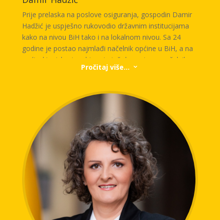
Prije prelaska na poslove osiguranja, gospodin Damir
Hadžić je uspješno rukovodio državnim institucijama
kako na nivou BiH tako i na lokalnom nivou. Sa 24
godine je postao najmlađi načelnik općine u BiH, a na
općinskim izborima biran je još dva puta za načelnika
Pročitaj više...
3
općine Novi Grad Sarajevo. U periodu 12 godina
njegovog rukovođenja jednom od najmnogoljudnijih
općina u BiH završeni su značajni projekti u
komunalnoj infrastrukturi, razvoju društvenih sadržaja,
urbanom planiranju i
e
konomskoj strategiji.
U periodu od 2012 do 2014. godine obavljao je
dužnost ministra komunikacija i prometa u Vijeću
ministara BiH, a 2015. godine imenovan je na poziciju
Potpredsjednika Koncerna Agram za BiH.
Za Predsjednika Uprave Euroherc osiguranja imenovan
je 2016. godine, a na ovu funkciju je ponovno
imenovan 2020. te 2024. godine. Tokom njegova