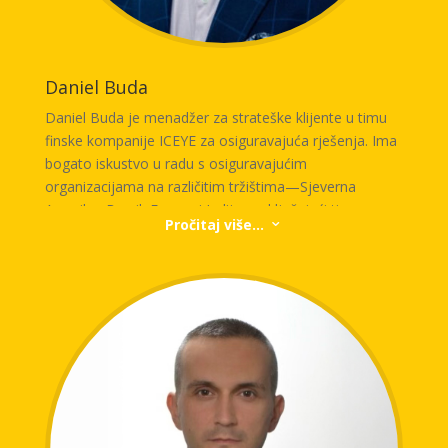
konteksta, vjerujući da se do dobrih odluka dolazi uz
temeljitu analizu i prava pitanja.
Daniel Buda
Daniel Buda je menadžer za strateške klijente u timu
finske kompanije ICEYE za osiguravajuća rješenja. Ima
bogato iskustvo u radu s osiguravajućim
organizacijama na različitim tržištima—Sjeverna
Amerika, Brazil, Evropa i Indija— uključujući timove za
Pročitaj više...
3
CAT modeliranje, obradu zahtjeva i procjenu rizika od
katastrofa. Daniel pomaže u borbi protiv prirodnih
nepogoda koristeći napredna rješenja zasnovana na
najvećoj svjetskoj konstelaciji satelita Synthetic
Aperture Radar (SAR).
Fokusiran je na unapređenje odgovora na krizne
događaje i jačanje otpornosti zajednica na poplave,
uragane i požare, omogućavanjem donošenja odluka
zasnovanih na podacima za praćenje imovine,