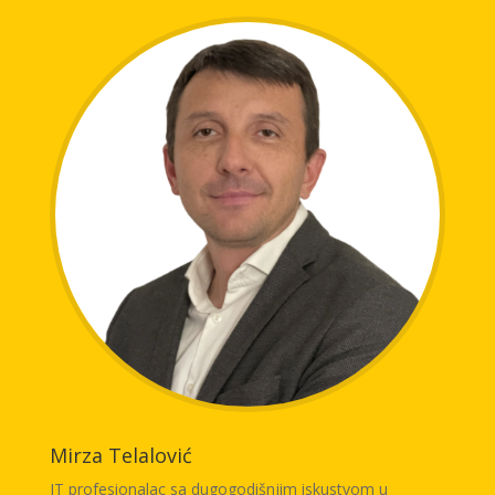
na znanstvenim i stručnim konferencijama, seminarima
i okruglim stolovima. Autorica je knjige Statusno pravo
osiguranja Europske unije i Bosne i Hercegovine te više
znanstvenih radova iz područja gospodarskog prava.
Znanstveno se usavršavala na Institutu za
međunarodno gospodarsko pravo na WWU Münster,
Institutu za međunarodno trgovačko pravo Elisabeth
Haub School of Law Pace University te na UWE Bristol.
Voditeljica je Poslijediplomskog specijalističkog studija
Pravo osiguranja. Članica je međunarodnog
redakcijskog odbora časopisa Tokovi osiguranja u
izdanju Udruženja osiguravača Srbije. Aktivno surađuje
sa sektorom osiguranja u ulozi edukatora. Ima
dodatno iskustvo u obavljanju pravnih poslova u
javnom i privatnom sektoru.
Mirza Telalović
IT profesionalac sa dugogodišnjim iskustvom u