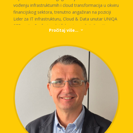
vođenju infrastrukturnih i cloud transformacija u okviru
financijskog sektora, trenutno angažiran na poziciji
Lider za IT infrastrukturu, Cloud & Data unutar UNIQA
SEE regije. Profesionalni fokus je na digitalizaciji
Pročitaj više...
3
poslovanja, modernizaciji IT arhitekture te primjeni
cloud-native rješenja u okruženjima s visokom
regulatornom i sigurnosnom osjetljivošću.
Tokom karijere uspješno vodio projekte migracije
poslovnih sistema u cloud okruženja, automatizacije
procesa koristeći cloud servise, te razvoja visoko
dostupnih platformi za podršku osiguravateljskim i
bankarskim uslugama. Posebnu pažnju posvećuje
usklađivanju digitalnih rješenja s poslovnim ciljevima i
zakonodavnim okvirom (GDPR, DORA, itd.).
Kao panelist, donosi kombinaciju tehničke ekspertize i
strateškog uvida u to kako IT može biti pokretač
konkurentnosti i otpornosti u modernom financijskom
okruženju.