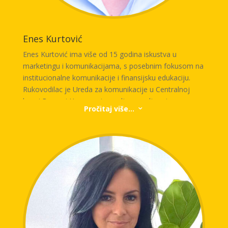
Enes Kurtović
Enes Kurtović ima više od 15 godina iskustva u
marketingu i komunikacijama, s posebnim fokusom na
institucionalne komunikacije i finansijsku edukaciju.
Rukovodilac je Ureda za komunikacije u Centralnoj
banci Bosne i Hercegovine, gdje upravlja svim
Pročitaj više...
3
aspektima interne i eksterne komunikacije, kriznog
komuniciranja, odnosa s medijima i vizualnog
identiteta institucije.
Jedan od njegovih ključnih profesionalnih prioriteta je
finansijska edukacija i inkluzija. Od 2019. godine
aktivno djeluje kao član Tima za finansijsku edukaciju i
inkluziju Centralne banke Bosne i Hercegovine, u okviru
kojeg kreira i provodi inicijative usmjerene na
povećanje finansijske pismenosti i olakšavanje pristupa
finansijskim uslugama. Posebno je angažovan na