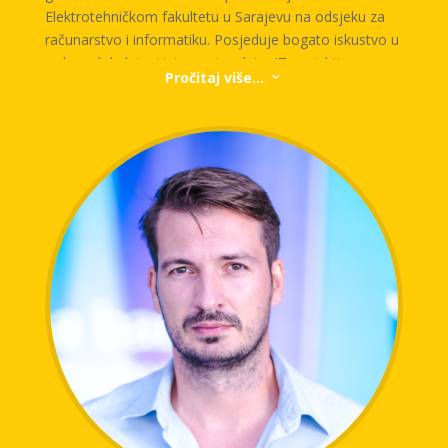
Elektrotehničkom fakultetu u Sarajevu na odsjeku za
računarstvo i informatiku. Posjeduje bogato iskustvo u
radu na lokalnim i internacionalnim IT projektima.
Pročitaj više...
3
Trenutno se nalazi na poziciji rukovodioca IT odjela u
Vienna osiguranju VIG gdje pored upravljanja IT
operacijama ima i značajnu ulogu u brojnim projektima
iz oblasti digitalizacije i automatizacije internih procesa
kao i razvoja savremenih digitalnih rješenja koja
doprinose unapređenju korisničkog iskustva klijenata.
Na nivou VIG grupacije, najveće osiguravajuće
grupacije u Centralnoj i Istočnoj Europi, u okviru
programa „Innovation“ aktivno učestvuje u razvoju
inovativnih IT rješenja iz oblasti osiguranja.