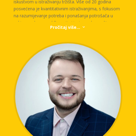
iskustvom u istraživanju tržišta. Više od 20 godina
posvećena je kvantitativnim istraživanjima, s fokusom
na razumijevanje potreba i ponašanja potrošača u
sektoru usluga – od finansija i turizma do medija,
Pročitaj više...
3
maloprodaje i FMCG sektora, kao i u istraživanjima
javnog mnijenja.
Trenutno zaposlena u kompaniji Valicon, jednoj od
vodećih agencija za istraživanje tržišta u regiji, obavlja
funkciju menadžerice ključnih klijenata i specijaliste za
kvantitativna istraživanja. Esma je vodila brojne
projekte za domaće i međunarodne kompanije, te
međunarodne organizacije, institucije i UN agencije.
Njena ekspertiza obuhvata studije zadovoljstva
korisnika, snage i imidža brenda, reputacije kompanija,
mystery shopping, mjerenje tržišnog potencijala,
efikasnosti oglašavanja i drugih ključnih indikatora
uspješnosti brendova. U svom radu spaja analitičnost,
bogato iskustvo i duboko razumijevanje tržišnog