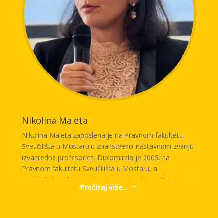
kompanijama i pojedincima da izgrade dugoročnu
prednost na tržištu.
Nikolina Maleta
Nikolina Maleta zaposlena je na Pravnom fakultetu
Sveučilišta u Mostaru u znanstveno-nastavnom zvanju
izvanredne profesorice. Diplomirala je 2005. na
Pravnom fakultetu Sveučilišta u Mostaru, a
Poslijediplomski znanstveni magistarski studij „Bosna i
Pročitaj više...
3
Hercegovina i europsko pravo“ završila je 2011.
Doktorirala je 2017. na temu „Smjernica Solvency II i
europsko pravo osiguranja“. Sudjeluje u projekatima te