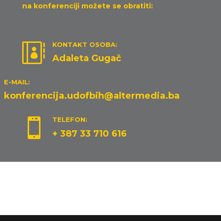
na konferenciji možete se obratiti:
KONTAKT OSOBA:

Adaleta Gugač
E-MAIL:
konferencija.udofbih@altermedia.ba
TELEFON:

+ 387 33 710 616