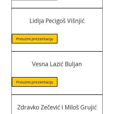
Lidija Pecigoš Višnjić
Preuzmi prezentaciju
Vesna Lazić Buljan
Preuzmi prezentaciju
Zdravko Zečević i Miloš Grujić