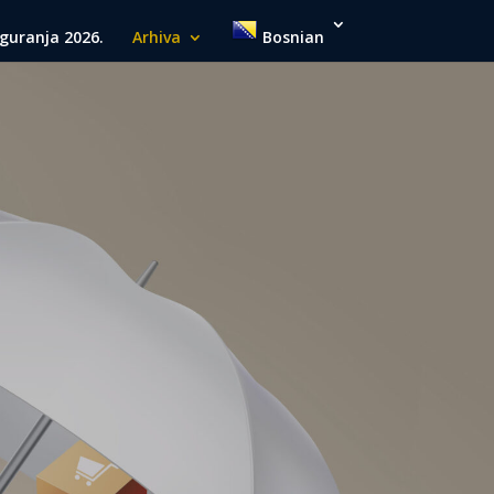
guranja 2026.
Arhiva
Bosnian