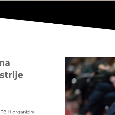
vna
strije
 FBiH organizira