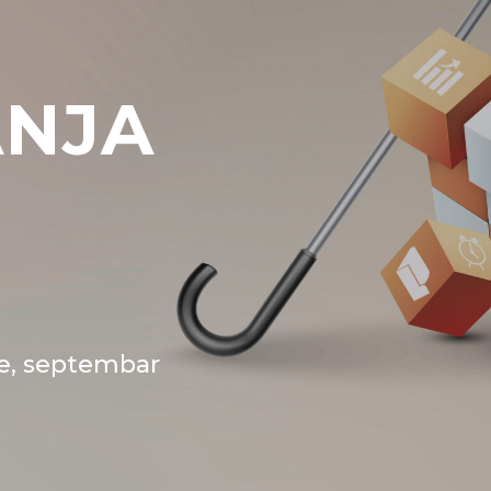
ANJA
ije, septembar