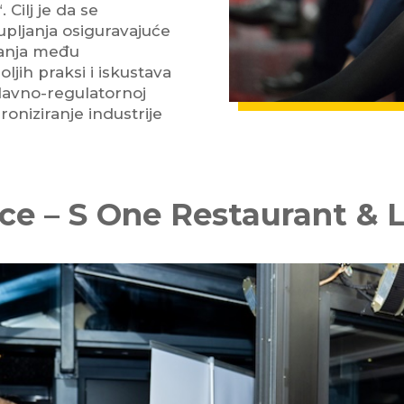
 Cilj je da se
upljanja osiguravajuće
znanja među
ljih praksi i iskustava
odavno-regulatornoj
roniziranje industrije
ce – S One Restaurant & 